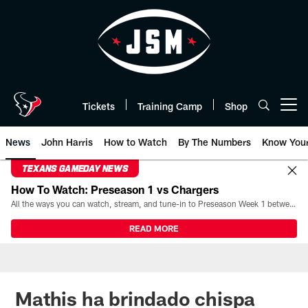
Skip
to
main
content
Tickets
Training Camp
Shop
Open menu button
News
John Harris
How to Watch
By The Numbers
Know You
TEXANS GAMEDAY NEWS
How To Watch: Preseason 1 vs Chargers
All the ways you can watch, stream, and tune-in to Preseason Week 1 between the Texans and the Los Angeles Chargers at Reliant Stadium on August 13.
READ MORE
Mathis ha brindado chispa