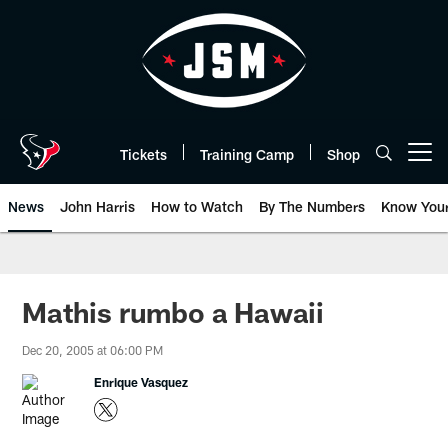
Skip
to
main
content
Tickets
Training Camp
Shop
Open menu button
News
John Harris
How to Watch
By The Numbers
Know You
Mathis rumbo a Hawaii
Dec 20, 2005 at 06:00 PM
Enrique Vasquez