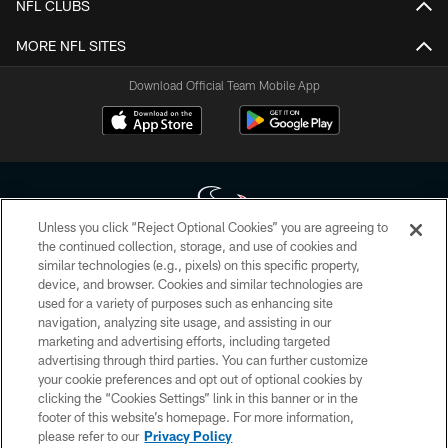
NFL CLUBS
MORE NFL SITES
Download Official Team Mobile App
Unless you click “Reject Optional Cookies” you are agreeing to
the continued collection, storage, and use of cookies and
similar technologies (e.g., pixels) on this specific property,
Copyright © 2026 Houston Texans. All rights reserved. No portion of
device, and browser. Cookies and similar technologies are
HoustonTexans.com may be duplicated, redistributed or manipulated in any
form. By accessing any information beyond this page, you agree to abide by
used for a variety of purposes such as enhancing site
the HoustonTexans.com Privacy Policy, Code of Conduct, and Terms and
navigation, analyzing site usage, and assisting in our
Conditions.
marketing and advertising efforts, including targeted
advertising through third parties. You can further customize
PRIVACY POLICY
your cookie preferences and opt out of optional cookies by
clicking the “Cookies Settings” link in this banner or in the
ACCESSIBILITY
footer of this website’s homepage. For more information,
CONTACT US
please refer to our
Privacy Policy