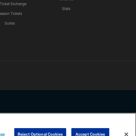
 Ticket Exchange
Stats
eason Tickets
Suites
ssing any information beyond this page, you agree to abide by the
ngs
Reject Optional Cookies
Accept Cookies