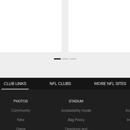
CLUB LINKS
NFL CLUBS
MORE NFL SITES
PHOTOS
STADIUM
Community
Accessibility Guide
Ac
Fans
Bag Policy
I
Game
Directions and