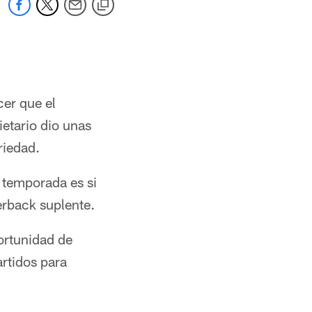
er que el
ietario dio unas
riedad.
a temporada es si
erback suplente.
ortunidad de
artidos para