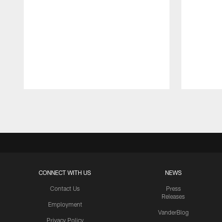
Pause
Play
CONNECT WITH US
NEWS
Contact Us
Press
Releases
Employment
VanderBlog
Privacy Policy