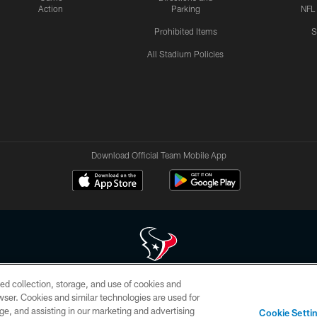
Action
Parking
NFL
Prohibited Items
S
All Stadium Policies
Download Official Team Mobile App
ed collection, storage, and use of cookies and
 of HoustonTexans.com may be duplicated, redistributed or manipulated in any form. By acce
rowser. Cookies and similar technologies are used for
HoustonTexans.com Privacy Policy, Code of Conduct, and Terms and Conditions.
ge, and assisting in our marketing and advertising
Cookie Setti