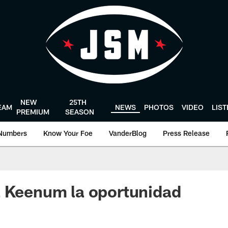
NEW
25TH
EAM
NEWS
PHOTOS
VIDEO
LIS
PREMIUM
SEASON
Numbers
Know Your Foe
VanderBlog
Press Release
a Keenum la oportunidad