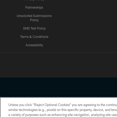
Partnerships
Unsolicited Submissions
Policy
SMS Text Policy
Terms & Conditions
Accessibility
Texans App
Unless you click “Reject Optional Cookies” you are agreeing to the continu
Copyright © 2026 Houston Texans. All rights reserved. No portion
similar technologies (e.g., pixels) on this specific property, device, and b
a variety of purposes such as enhancing site navigation, analyzing site usa