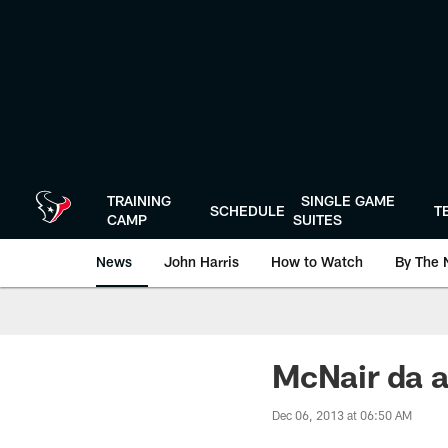
Skip
to
main
content
TRAINING
SINGLE GAME
SCHEDULE
T
CAMP
SUITES
News
John Harris
How to Watch
By The 
McNair da 
Dec 06, 2013 at 06:50 AM