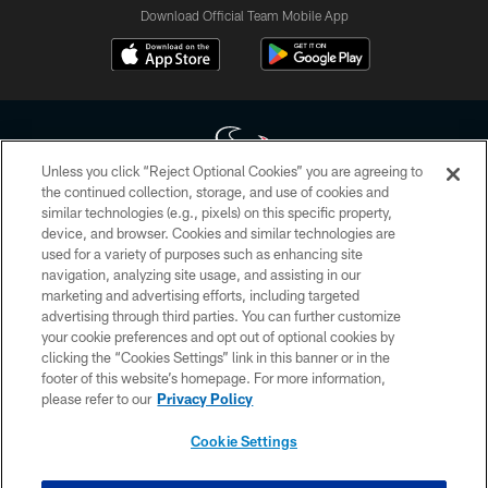
Download Official Team Mobile App
Unless you click “Reject Optional Cookies” you are agreeing to
the continued collection, storage, and use of cookies and
similar technologies (e.g., pixels) on this specific property,
Copyright © 2026 Houston Texans. All rights reserved. No portion of
device, and browser. Cookies and similar technologies are
HoustonTexans.com may be duplicated, redistributed or manipulated in any
form. By accessing any information beyond this page, you agree to abide by
used for a variety of purposes such as enhancing site
the HoustonTexans.com Privacy Policy, Code of Conduct, and Terms and
navigation, analyzing site usage, and assisting in our
Conditions.
marketing and advertising efforts, including targeted
advertising through third parties. You can further customize
PRIVACY POLICY
your cookie preferences and opt out of optional cookies by
clicking the “Cookies Settings” link in this banner or in the
ACCESSIBILITY
footer of this website’s homepage. For more information,
CONTACT US
please refer to our
Privacy Policy
AD CHOICES
Cookie Settings
YOUR PRIVACY CHOICES