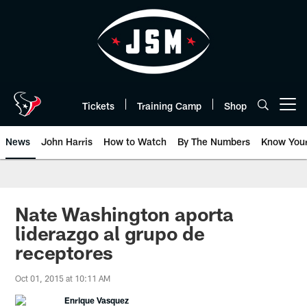
Skip
to
main
content
Tickets
Training Camp
Shop
Open menu button
News
John Harris
How to Watch
By The Numbers
Know You
Nate Washington aporta
liderazgo al grupo de
receptores
Oct 01, 2015 at 10:11 AM
Enrique Vasquez