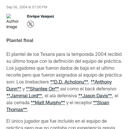
Sep 06, 2004 at 07:00 PM
Enrique Vasquez
Plantel final
El plantel de los Texans para la temporada 2004 recibió
su último toque con la definición del equipo de práctica.
Los jugadores que fueron dados de baja en el ultimo
recorte pero que fueron asignados al equipo de práctica
son: Los linebackers
**D.D. Acholonu**
,
**Anthony
Dunn**
y
**Shantee Orr**
así como el back defensivo
**Jammal Lord**
, el ala defensiva
**Jason Davis**
, el
ala cerrada
**Matt Murphy**
y el receptor
**Sloan
Thomas**
.
El único jugador que fue incluido en el equipo de
práctica pero que no contaba con experiencia previa