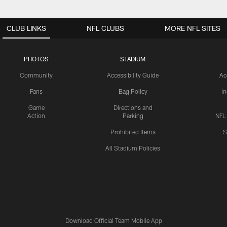
CLUB LINKS
NFL CLUBS
MORE NFL SITES
PHOTOS
STADIUM
Community
Accessibility Guide
Ac
Fans
Bag Policy
I
Game
Directions and
Action
Parking
NFL
Prohibited Items
S
All Stadium Policies
Download Official Team Mobile App