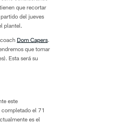
tienen que recortar
 partido del jueves
 plantel.
d coach
Dom Capers
.
 tendremos que tomar
es). Esta será su
te este
 completado el 71
Actualmente es el