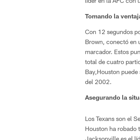
líder en la AFC con 
Tomando la ventaj
Con 12 segundos por 
Brown, conectó en u
marcador. Estos punt
total de cuatro par
Bay,Houston puede s
del 2002.
Asegurando la sit
Los Texans son el S
Houston ha robado t
Jacksonville es el l