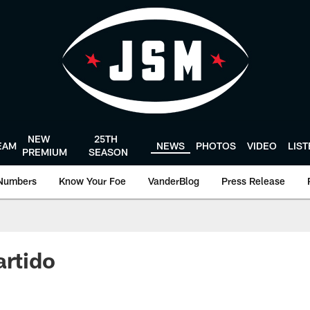
NEW
25TH
EAM
NEWS
PHOTOS
VIDEO
LIS
PREMIUM
SEASON
Numbers
Know Your Foe
VanderBlog
Press Release
artido