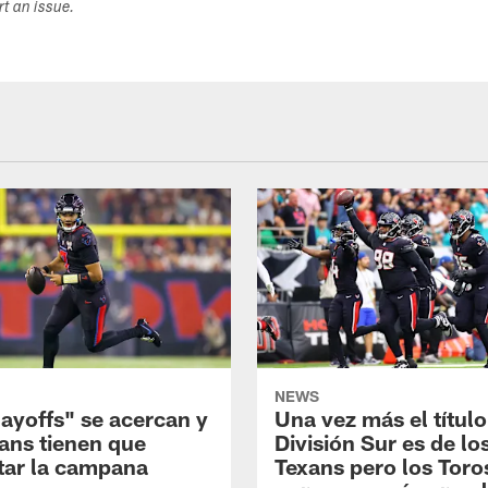
ort an issue.
NEWS
layoffs" se acercan y
Una vez más el título
xans tienen que
División Sur es de lo
tar la campana
Texans pero los Toro