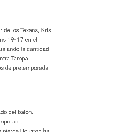
 de los Texans, Kris
ns 19-17 en el
ualando la cantidad
ontra Tampa
dos de pretemporada
do del balón.
emporada.
ue pierde Houston ha