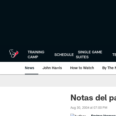
Skip
to
main
content
TRAINING
SINGLE GAME
SCHEDULE
T
CAMP
SUITES
News
John Harris
How to Watch
By The 
Notas del p
Aug 30, 2004 at 07:00 PM
Enrique Vasquez