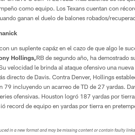
smpeño como equipo. Los Texans cuentan con récor
uando ganan el duelo de balones robados/recupera
manick
con un suplente capáz en el cazo de que algo le suc
ony Hollings,
RB de segundo año, ha demostrado s
Su velocidad le brinda al ataque ofensivo una nueva
más directo de Davis. Contra Denver, Hollings establ
 79 incluyendo un acarreo de TD de 27 yardas. Da
series ofensivas. Houston logró 187 yardas por tierra
ció record de equipo en yardas por tierra en pretemp
duced in a new format and may be missing content or contain faulty link