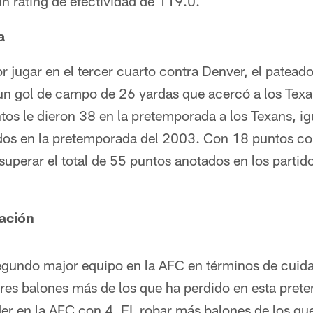
un rating de efectividad de 119.0.
a
jugar en el tercer cuarto contra Denver, el pateador
n gol de campo de 26 yardas que acercó a los Texa
os le dieron 38 en la pretemporada a los Texans, ig
tidos en la pretemporada del 2003. Con 18 puntos c
uperar el total de 55 puntos anotados en los parti
uación
egundo major equipo en la AFC en términos de cuida
res balones más de los que ha perdido en esta pret
íder en la AFC con 4. EL robar más balones de los q