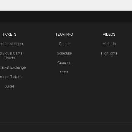
TICKETS
TEAM INFO
VIDEOS
count Manager
Roster
Mic'd Up
ndividual Game
Schedule
Highlights
Tickets
Coaches
 Ticket Exchange
Stats
eason Tickets
Suites