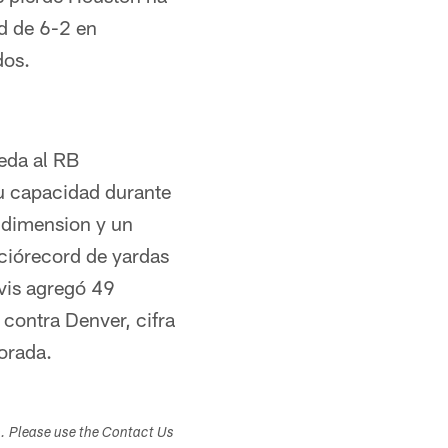
d de 6-2 en
dos.
eda al RB
u capacidad durante
 dimension y un
eciórecord de yardas
vis agregó 49
 contra Denver, cifra
orada.
s. Please use the Contact Us