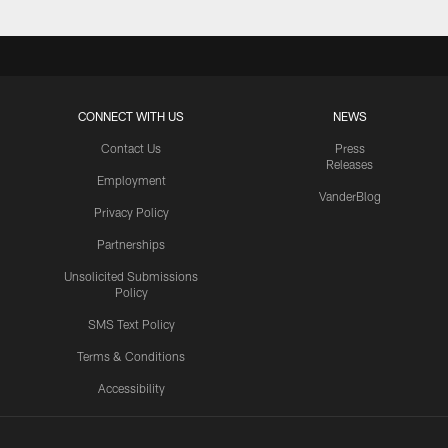
CONNECT WITH US
NEWS
Contact Us
Press
Releases
Employment
VanderBlog
Privacy Policy
Partnerships
Unsolicited Submissions
Policy
SMS Text Policy
Terms & Conditions
Accessibility
Texans App