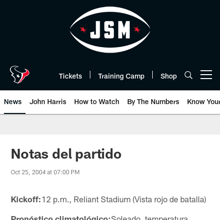
Skip
to
main
content
Tickets
Training Camp
Shop
Open menu button
News
John Harris
How to Watch
By The Numbers
Know You
Notas del partido
Oct 25, 2004 at 07:00 PM
Kickoff:
12 p.m., Reliant Stadium (Vista rojo de batalla)
Pronóstico climatológico:
Soleado, temperatura