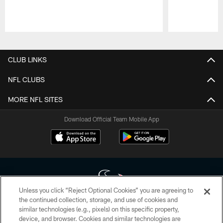
Pause
Play
CLUB LINKS
NFL CLUBS
MORE NFL SITES
Download Official Team Mobile App
Unless you click “Reject Optional Cookies” you are agreeing to
the continued collection, storage, and use of cookies and
similar technologies (e.g., pixels) on this specific property,
Copyright © 2026 Houston Texans. All rights reserved. No portion of
device, and browser. Cookies and similar technologies are
HoustonTexans.com may be duplicated, redistributed or manipulated in any