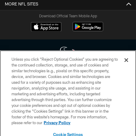
MORE NFL SITES
Download Official Team Mobile App
Unless you click “Reject Optional Cookies” you are agreeing to
the continued collection, storage, and use of cookies and
similar technologies (e.g., pixels) on this specific property,
Copyright © 2026 Houston Texans. All rights reserved. No portion of
device, and browser. Cookies and similar technologies are
HoustonTexans.com may be duplicated, redistributed or manipulated in any
form. By accessing any information beyond this page, you agree to abide by
used for a variety of purposes such as enhancing site
the HoustonTexans.com Privacy Policy, Code of Conduct, and Terms and
navigation, analyzing site usage, and assisting in our
Conditions.
marketing and advertising efforts, including targeted
advertising through third parties. You can further customize
PRIVACY POLICY
your cookie preferences and opt out of optional cookies by
clicking the “Cookies Settings” link in this banner or in the
ACCESSIBILITY
footer of this website’s homepage. For more information,
CONTACT US
please refer to our
Privacy Policy
AD CHOICES
Cookie Settings