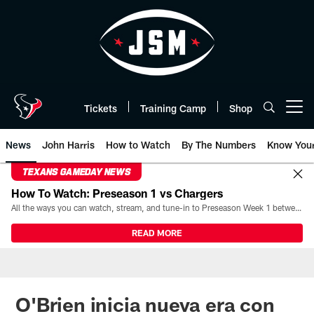
Skip
to
main
content
Tickets
Training Camp
Shop
Open menu button
News
John Harris
How to Watch
By The Numbers
Know You
TEXANS GAMEDAY NEWS
How To Watch: Preseason 1 vs Chargers
All the ways you can watch, stream, and tune-in to Preseason Week 1 between the Texans and the Los Angeles Chargers at Reliant Stadium on August 13.
READ MORE
O'Brien inicia nueva era con