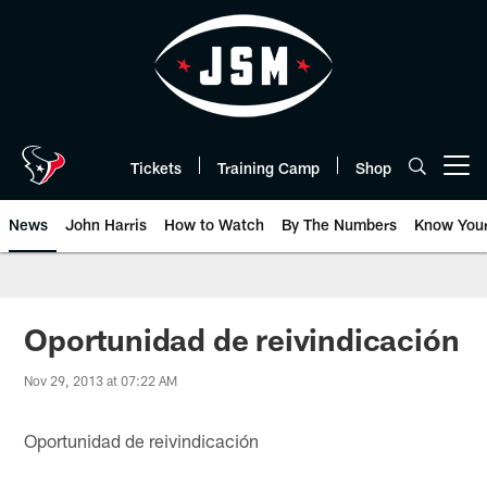
Skip
to
main
content
Tickets
Training Camp
Shop
Open menu button
News
John Harris
How to Watch
By The Numbers
Know You
Oportunidad de reivindicación
Nov 29, 2013 at 07:22 AM
Oportunidad de reivindicación