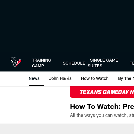
Skip
to
main
content
TRAINING
SINGLE GAME
SCHEDULE
T
CAMP
SUITES
News
John Harris
How to Watch
By The 
TEXANS GAMEDAY 
How To Watch: Pre