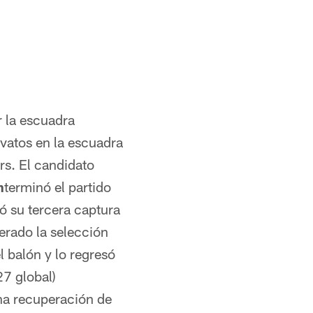
r la escuadra
ovatos en la escuadra
ars. El candidato
n
terminó el partido
ó su tercera captura
erado la selección
l balón y lo regresó
27 global)
una recuperación de