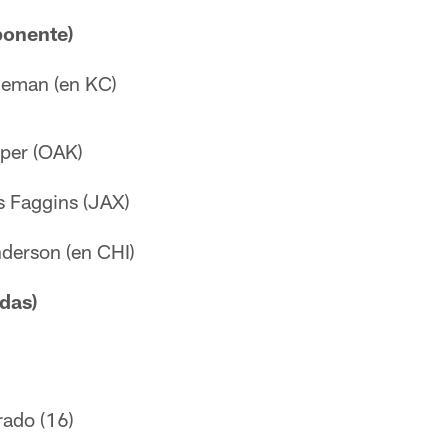
ponente)
eman (en KC)
per (OAK)
 Faggins (JAX)
derson (en CHI)
das)
rado (16)