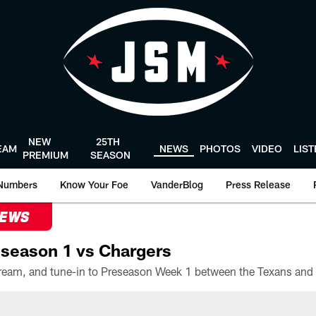
NEW
25TH
EAM
NEWS
PHOTOS
VIDEO
LIS
PREMIUM
SEASON
Numbers
Know Your Foe
VanderBlog
Press Release
NEWS
season 1 vs Chargers