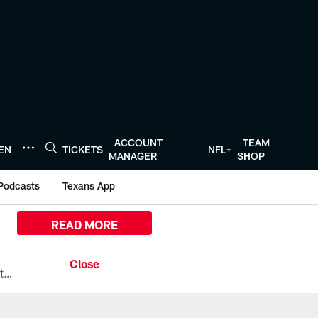
ACCOUNT
TEAM
TEN
TICKETS
NFL+
MANAGER
SHOP
Podcasts
Texans App
READ MORE
All the ways you can watch, stream, and tune-in to Preseason Week 1 between the Texans and the Los Angeles Chargers at Reliant Stadium on August 13.