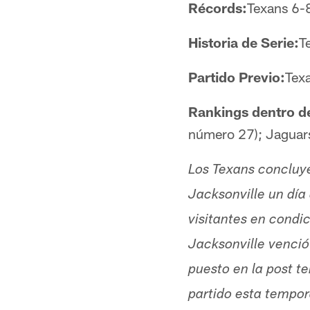
Récords:
Texans 6-
Historia de Serie:
T
Partido Previo:
Tex
Rankings dentro de 
número 27); Jaguars
Los Texans concluyen
Jacksonville un dí
visitantes en condi
Jacksonville venci
puesto en la post t
partido esta tempor