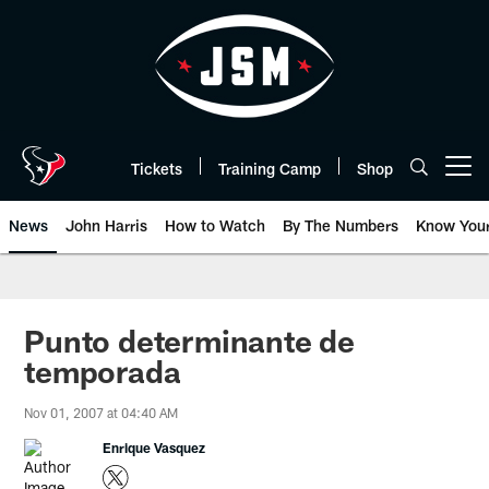
Skip
to
main
content
Tickets
Training Camp
Shop
Open menu button
News
John Harris
How to Watch
By The Numbers
Know You
Punto determinante de
temporada
Nov 01, 2007 at 04:40 AM
Enrique Vasquez