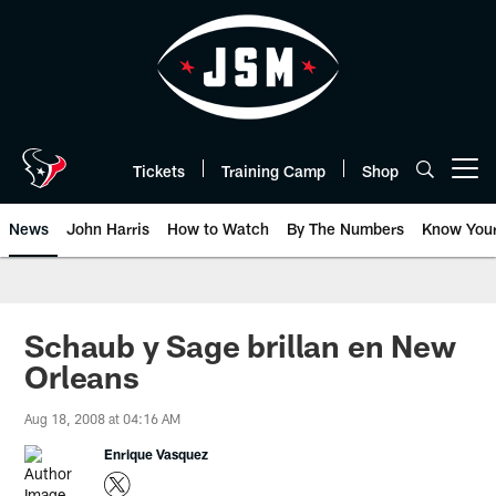
Skip
to
main
content
Tickets
Training Camp
Shop
Open menu button
News
John Harris
How to Watch
By The Numbers
Know You
Schaub y Sage brillan en New
Orleans
Aug 18, 2008 at 04:16 AM
Enrique Vasquez