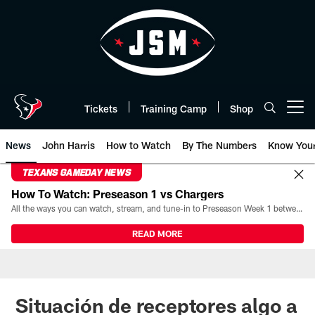
Skip
to
main
content
Tickets
Training Camp
Shop
Open menu button
News
John Harris
How to Watch
By The Numbers
Know You
TEXANS GAMEDAY NEWS
How To Watch: Preseason 1 vs Chargers
All the ways you can watch, stream, and tune-in to Preseason Week 1 between the Texans and the Los Angeles Chargers at Reliant Stadium on August 13.
READ MORE
Situación de receptores algo a