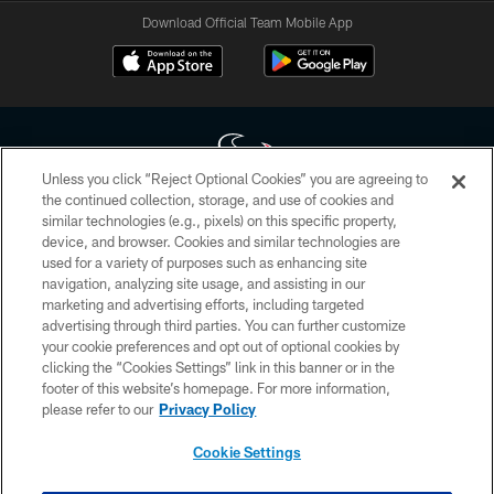
Download Official Team Mobile App
Unless you click “Reject Optional Cookies” you are agreeing to
the continued collection, storage, and use of cookies and
similar technologies (e.g., pixels) on this specific property,
Copyright © 2026 Houston Texans. All rights reserved. No portion of
device, and browser. Cookies and similar technologies are
HoustonTexans.com may be duplicated, redistributed or manipulated in any
form. By accessing any information beyond this page, you agree to abide by
used for a variety of purposes such as enhancing site
the HoustonTexans.com Privacy Policy, Code of Conduct, and Terms and
navigation, analyzing site usage, and assisting in our
Conditions.
marketing and advertising efforts, including targeted
advertising through third parties. You can further customize
PRIVACY POLICY
your cookie preferences and opt out of optional cookies by
clicking the “Cookies Settings” link in this banner or in the
ACCESSIBILITY
footer of this website’s homepage. For more information,
CONTACT US
please refer to our
Privacy Policy
AD CHOICES
Cookie Settings
YOUR PRIVACY CHOICES