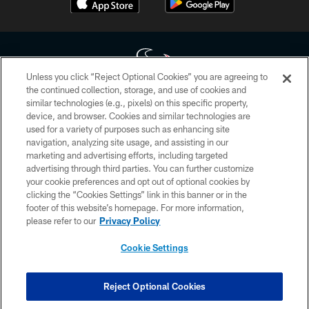
Unless you click “Reject Optional Cookies” you are agreeing to
the continued collection, storage, and use of cookies and
similar technologies (e.g., pixels) on this specific property,
Copyright © 2026 Houston Texans. All rights reserved. No portion of
device, and browser. Cookies and similar technologies are
HoustonTexans.com may be duplicated, redistributed or manipulated in any
form. By accessing any information beyond this page, you agree to abide by
used for a variety of purposes such as enhancing site
the HoustonTexans.com Privacy Policy, Code of Conduct, and Terms and
navigation, analyzing site usage, and assisting in our
Conditions.
marketing and advertising efforts, including targeted
advertising through third parties. You can further customize
PRIVACY POLICY
your cookie preferences and opt out of optional cookies by
clicking the “Cookies Settings” link in this banner or in the
ACCESSIBILITY
footer of this website’s homepage. For more information,
CONTACT US
please refer to our
Privacy Policy
AD CHOICES
Cookie Settings
YOUR PRIVACY CHOICES
COOKIE SETTINGS
Reject Optional Cookies
PREFERENCE CENTER