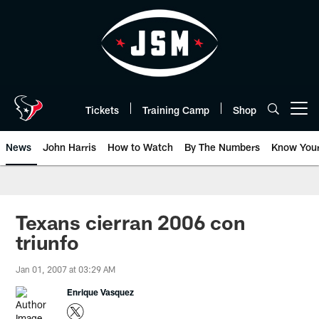
Skip
to
main
content
Tickets
Training Camp
Shop
Open menu button
News
John Harris
How to Watch
By The Numbers
Know You
Texans cierran 2006 con
triunfo
Jan 01, 2007 at 03:29 AM
Enrique Vasquez