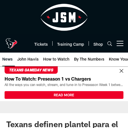
Skip
to
main
content
Tickets
Training Camp
Shop
Open menu button
News
John Harris
How to Watch
By The Numbers
Know You
TEXANS GAMEDAY NEWS
How To Watch: Preseason 1 vs Chargers
All the ways you can watch, stream, and tune-in to Preseason Week 1 between the Texans and the Los Angeles Chargers at Reliant Stadium on August 13.
READ MORE
Texans definen plantel para el