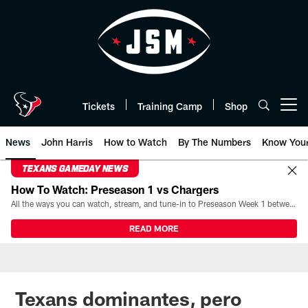
Skip
to
main
content
Tickets
Training Camp
Shop
Open menu button
News
John Harris
How to Watch
By The Numbers
Know You
TEXANS GAMEDAY NEWS
How To Watch: Preseason 1 vs Chargers
All the ways you can watch, stream, and tune-in to Preseason Week 1 between the Texans and the Los Angeles Chargers at Reliant Stadium on August 13.
READ MORE
Texans dominantes, pero