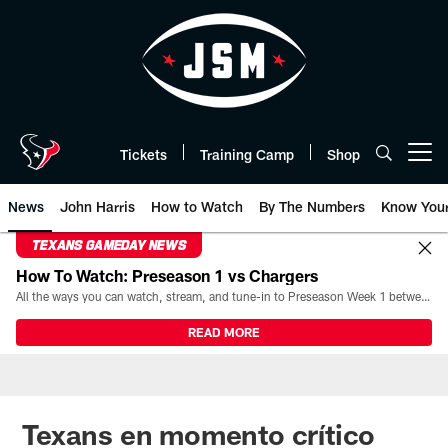
Skip
to
main
content
Tickets
Training Camp
Shop
Open menu button
News
John Harris
How to Watch
By The Numbers
Know You
TEXANS GAMEDAY NEWS
How To Watch: Preseason 1 vs Chargers
All the ways you can watch, stream, and tune-in to Preseason Week 1 between the Texans and the Los Angeles Chargers at Reliant Stadium on August 13.
READ MORE
Texans en momento crítico