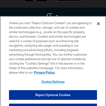
Unless you click “Reject Optional Cookies” you are agreeing to
the continued collection, storage, and use of cookies and
similar technologies (e.g., pixels) on this specific property,
Copyright © 2026 Houston Texans. All rights reserved. No portion of
device, and browser. Cookies and similar technologies are
HoustonTexans.com may be duplicated, redistributed or manipulated in any
form. By accessing any information beyond this page, you agree to abide by
used for a variety of purposes such as enhancing site
the HoustonTexans.com Privacy Policy, Code of Conduct, and Terms and
navigation, analyzing site usage, and assisting in our
Conditions.
marketing and advertising efforts, including targeted
advertising through third parties. You can further customize
PRIVACY POLICY
your cookie preferences and opt out of optional cookies by
clicking the “Cookies Settings” link in this banner or in the
ACCESSIBILITY
footer of this website’s homepage. For more information,
CONTACT US
please refer to our
Privacy Policy
AD CHOICES
Cookie Settings
YOUR PRIVACY CHOICES
COOKIE SETTINGS
Reject Optional Cookies
PREFERENCE CENTER