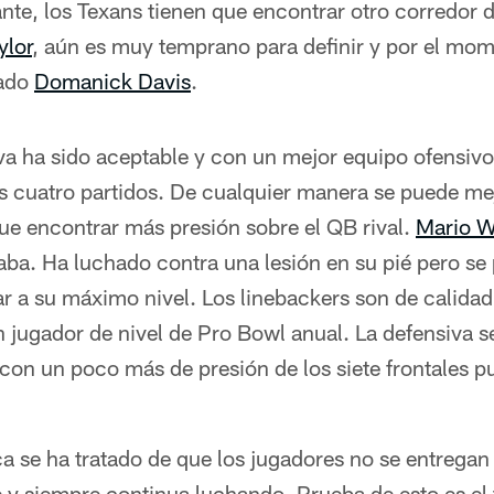
ante, los Texans tienen que encontrar otro corredor d
ylor
, aún es muy temprano para definir y por el mo
nado
Domanick Davis
.
va ha sido aceptable y con un mejor equipo ofensivo
 cuatro partidos. De cualquier manera se puede me
ue encontrar más presión sobre el QB rival.
Mario W
aba. Ha luchado contra una lesión en su pié pero se
ar a su máximo nivel. Los linebackers son de calida
 jugador de nivel de Pro Bowl anual. La defensiva s
n un poco más de presión de los siete frontales pu
 se ha tratado de que los jugadores no se entregan 
e y siempre continua luchando. Prueba de esto es el