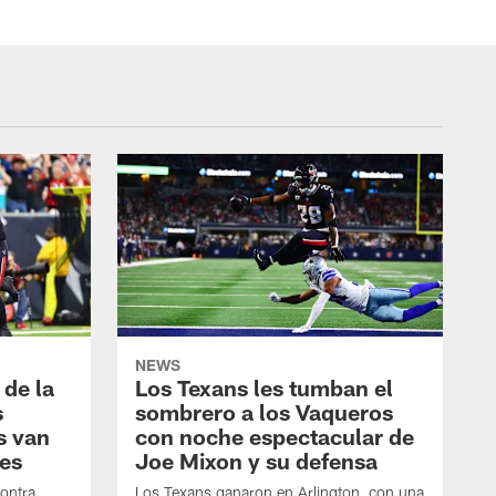
NEWS
 de la
Los Texans les tumban el
s
sombrero a los Vaqueros
s van
con noche espectacular de
es
Joe Mixon y su defensa
contra
Los Texans ganaron en Arlington, con una