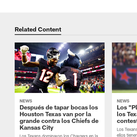
Related Content
NEWS
NEWS
Después de tapar bocas los
Los "P
Houston Texas van por la
los Te
grande contra los Chiefs de
contes
Kansas City
Los Texans
ellos tien
Los Texans dominaron los Chargers en la