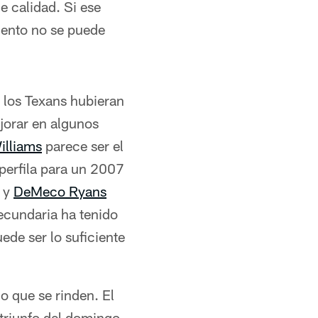
e calidad. Si ese
mento no se puede
 los Texans hubieran
jorar en algunos
illiams
parece ser el
 perfila para un 2007
d y
DeMeco Ryans
ecundaria ha tenido
ede ser lo suficiente
o que se rinden. El
 triunfo del domingo