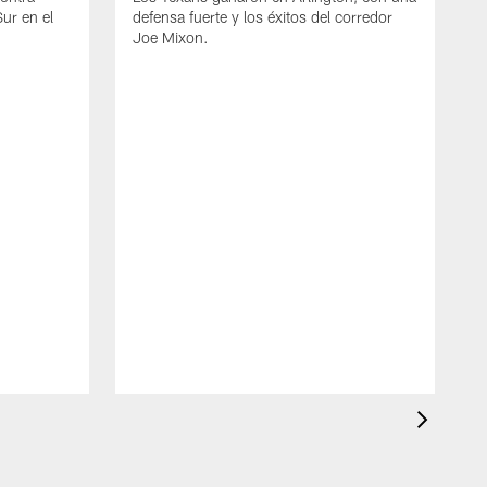
Sur en el
defensa fuerte y los éxitos del corredor
Joe Mixon.
L
I
v