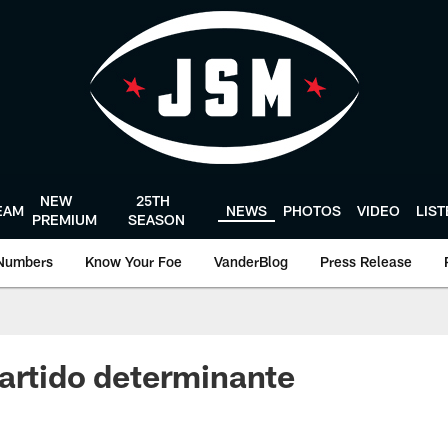
NEW
25TH
EAM
NEWS
PHOTOS
VIDEO
LIS
PREMIUM
SEASON
Numbers
Know Your Foe
VanderBlog
Press Release
artido determinante