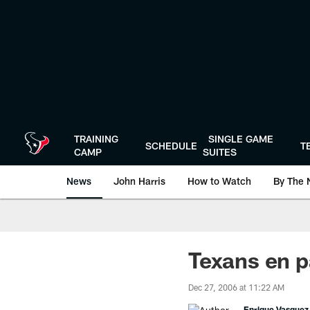
Skip
to
main
content
TRAINING
SINGLE GAME
SCHEDULE
T
CAMP
SUITES
News
John Harris
How to Watch
By The 
Texans en p
Dec 27, 2006 at 11:22 AM
Enrique Vasquez