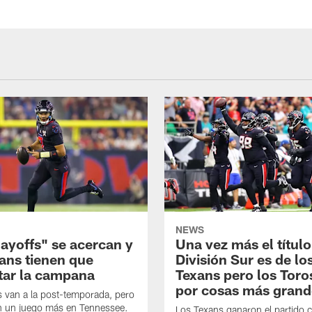
NEWS
layoffs" se acercan y
Una vez más el título
xans tienen que
División Sur es de lo
tar la campana
Texans pero los Toro
por cosas más grand
 van a la post-temporada, pero
en un juego más en Tennessee.
Los Texans ganaron el partido 