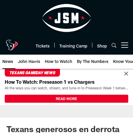
Skip
to
main
content
Tickets
Training Camp
Shop
Open menu button
News
John Harris
How to Watch
By The Numbers
Know You
TEXANS GAMEDAY NEWS
How To Watch: Preseason 1 vs Chargers
All the ways you can watch, stream, and tune-in to Preseason Week 1 between the Texans and the Los Angeles Chargers at Reliant Stadium on August 13.
READ MORE
Texans generosos en derrota