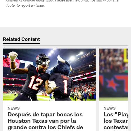
content or contain faulty links. Please use the Contact Us link in our site
footer to report an issue.
Related Content
NEWS
NEWS
Después de tapar bocas los
Los "Play
Houston Texas van por la
los Texan
grande contra los Chiefs de
contestar