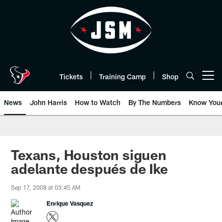
Skip
to
main
content
Tickets
Training Camp
Shop
Open menu button
News
John Harris
How to Watch
By The Numbers
Know You
Texans, Houston siguen
adelante después de Ike
Sep 17, 2008 at 03:45 AM
Enrique Vasquez