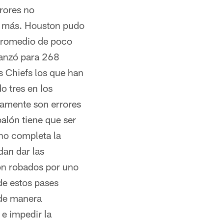
rrores no
o más. Houston pudo
 promedio de poco
lanzó para 268
s Chiefs los que han
o tres en los
iamente son errores
alón tiene que ser
 no completa la
dan dar las
ron robados por uno
de estos pases
 de manera
 e impedir la