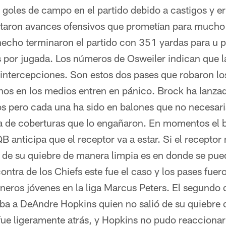
 goles de campo en el partido debido a castigos y e
itaron avances ofensivos que prometían para much
hecho terminaron el partido con 351 yardas para u
 por jugada. Los números de Osweiler indican que 
 intercepciones. Son estos dos pases que robaron lo
os en los medios entren en pánico. Brock ha lanzad
os pero cada una ha sido en balones que no necesar
a de coberturas que lo engañaron. En momentos el b
B anticipa que el receptor va a estar. Si el receptor
e de su quiebre de manera limpia es en donde se pue
ontra de los Chiefs este fue el caso y los pases fue
neros jóvenes en la liga Marcus Peters. El segundo 
ba a DeAndre Hopkins quien no salió de su quiebre
fue ligeramente atrás, y Hopkins no pudo reaccionar