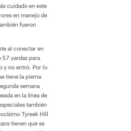
ás cuidado en este
rrores en manejo de
también fueron
te al conectar en
e 57 yardas para
o y no entró. Por lo
 tiene la pierna
r segunda semana
eada en la línea de
 especiales también
locísimo Tyreek Hill
xans tienen que se