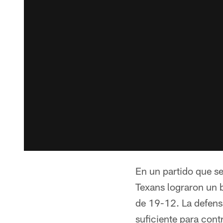
En un partido que se
Texans lograron un b
de 19-12. La defensa
suficiente para cont