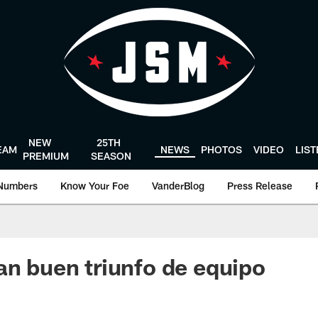
NEW
25TH
EAM
NEWS
PHOTOS
VIDEO
LIS
PREMIUM
SEASON
Numbers
Know Your Foe
VanderBlog
Press Release
an buen triunfo de equipo