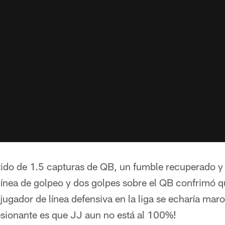
tido de 1.5 capturas de QB, un fumble recuperado y 
 línea de golpeo y dos golpes sobre el QB confrimó 
jugador de línea defensiva en la liga se echaría mar
sionante es que JJ aun no está al 100%!