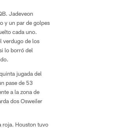
 QB. Jadeveon
o y un par de golpes
uelto cada uno.
el verdugo de los
i lo borró del
ido.
quinta jugada del
 un pase de 53
ente a la zona de
arda dos Osweiler
a roja. Houston tuvo