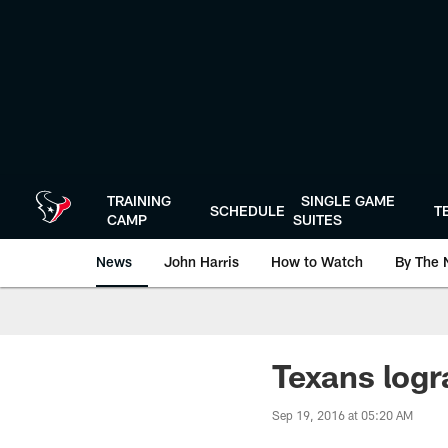
Skip
to
main
content
TRAINING
SINGLE GAME
SCHEDULE
T
CAMP
SUITES
News
John Harris
How to Watch
By The 
Texans logr
Sep 19, 2016 at 05:20 AM