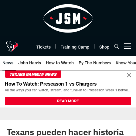
Skip
to
main
content
Tickets
Training Camp
Shop
Open menu button
News
John Harris
How to Watch
By The Numbers
Know You
TEXANS GAMEDAY NEWS
How To Watch: Preseason 1 vs Chargers
All the ways you can watch, stream, and tune-in to Preseason Week 1 between the Texans and the Los Angeles Chargers at Reliant Stadium on August 13.
READ MORE
Texans pueden hacer historia