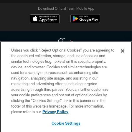
Download Official Team Mobile App
Unless you click “Reject Optional Cookies” you are agreeing to
the continued collection, storage, and use of cookies and
similar technologies (e.g., pixels) on this specific property,
Copyright © 2026 Houston Texans. All rights reserved. No portion of
device, and browser. Cookies and similar technologies are
HoustonTexans.com may be duplicated, redistributed or manipulated in any
form. By accessing any information beyond this page, you agree to abide by
used for a variety of purposes such as enhancing site
the HoustonTexans.com Privacy Policy, Code of Conduct, and Terms and
navigation, analyzing site usage, and assisting in our
Conditions.
marketing and advertising efforts, including targeted
advertising through third parties. You can further customize
PRIVACY POLICY
your cookie preferences and opt out of optional cookies by
clicking the “Cookies Settings” link in this banner or in the
ACCESSIBILITY
footer of this website’s homepage. For more information,
CONTACT US
please refer to our
Privacy Policy
AD CHOICES
Cookie Settings
YOUR PRIVACY CHOICES