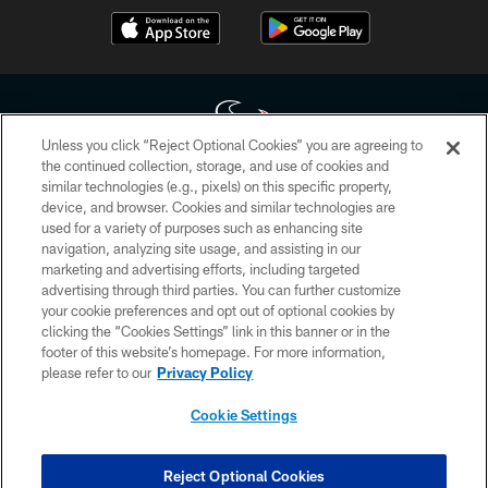
Unless you click “Reject Optional Cookies” you are agreeing to
the continued collection, storage, and use of cookies and
similar technologies (e.g., pixels) on this specific property,
Copyright © 2026 Houston Texans. All rights reserved. No portion of
device, and browser. Cookies and similar technologies are
HoustonTexans.com may be duplicated, redistributed or manipulated in any
form. By accessing any information beyond this page, you agree to abide by
used for a variety of purposes such as enhancing site
the HoustonTexans.com Privacy Policy, Code of Conduct, and Terms and
navigation, analyzing site usage, and assisting in our
Conditions.
marketing and advertising efforts, including targeted
advertising through third parties. You can further customize
PRIVACY POLICY
your cookie preferences and opt out of optional cookies by
clicking the “Cookies Settings” link in this banner or in the
ACCESSIBILITY
footer of this website’s homepage. For more information,
CONTACT US
please refer to our
Privacy Policy
AD CHOICES
Cookie Settings
YOUR PRIVACY CHOICES
COOKIE SETTINGS
Reject Optional Cookies