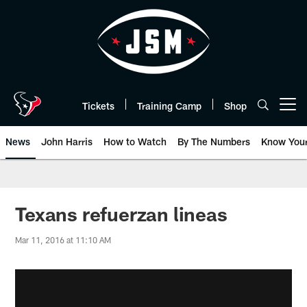
Skip
to
main
content
Tickets
Training Camp
Shop
Open menu button
News
John Harris
How to Watch
By The Numbers
Know You
Texans refuerzan lineas
Mar 11, 2016 at 11:10 AM