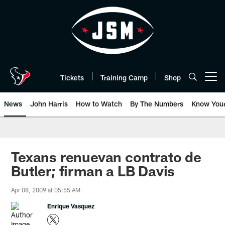
Skip
to
main
content
Tickets
Training Camp
Shop
Open menu button
News
John Harris
How to Watch
By The Numbers
Know You
Texans renuevan contrato de
Butler; firman a LB Davis
Apr 08, 2009 at 05:55 AM
Enrique Vasquez