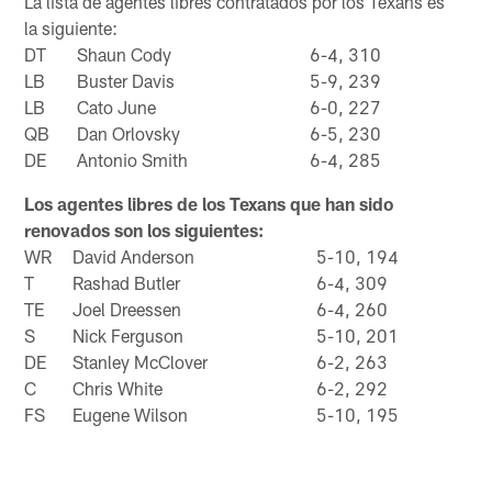
La lista de agentes libres contratados por los Texans es
la siguiente:
DT
Shaun Cody
6-4, 310
LB
Buster Davis
5-9, 239
LB
Cato June
6-0, 227
QB
Dan Orlovsky
6-5, 230
DE
Antonio Smith
6-4, 285
Los agentes libres de los Texans que han sido
renovados son los siguientes:
WR
David Anderson
5-10, 194
T
Rashad Butler
6-4, 309
TE
Joel Dreessen
6-4, 260
S
Nick Ferguson
5-10, 201
DE
Stanley McClover
6-2, 263
C
Chris White
6-2, 292
FS
Eugene Wilson
5-10, 195