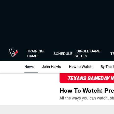
Skip
to
main
content
TRAINING
SINGLE GAME
SCHEDULE
T
CAMP
SUITES
News
John Harris
How to Watch
By The 
TEXANS GAMEDAY 
How To Watch: Pre