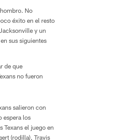
su hombro. No
oco éxito en el resto
 Jacksonville y un
en sus siguientes
ar de que
Texans no fueron
exans salieron con
o espera los
s Texans el juego en
t (rodilla), Travis