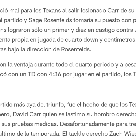
ició mal para los Texans al salir lesionado Carr de 
del partido y Sage Rosenfelds tomaría su puesto con p
ans lograron sólo un primer y diez en castigo contra
enta propia en jugada de cuarto down y centímetros 
vas bajo la dirección de Rosenfelds.
n la ventaja durante todo el cuarto periodo y a pes
có con un TD con 4:36 por jugar en el partido, los 
rtido más aya del triunfo, fue el hecho de que los T
imero, David Carr quien se lastimo su hombro derech
de sus pruebas medicas. Desafortunadamente para tre
 ultimo de la temporada. El tackle derecho Zach Wieger