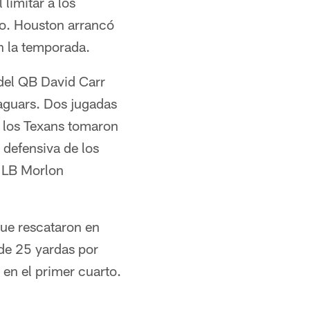
 limitar a los
ido. Houston arrancó
n la temporada.
 del QB David Carr
Jaguars. Dos jugadas
 los Texans tomaron
 defensiva de los
l LB Morlon
que rescataron en
de 25 yardas por
en el primer cuarto.