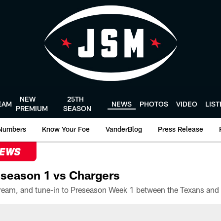
NEW
25TH
EAM
NEWS
PHOTOS
VIDEO
LIS
PREMIUM
SEASON
Numbers
Know Your Foe
VanderBlog
Press Release
NEWS
season 1 vs Chargers