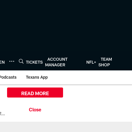
ACCOUNT
TEAM
TEN
TICKETS
NFL+
MANAGER
SHOP
Podcasts
Texans App
READ MORE
All the ways you can watch, stream, and tune-in to Preseason Week 1 between the Texans and the Los Angeles Chargers at Reliant Stadium on August 13.