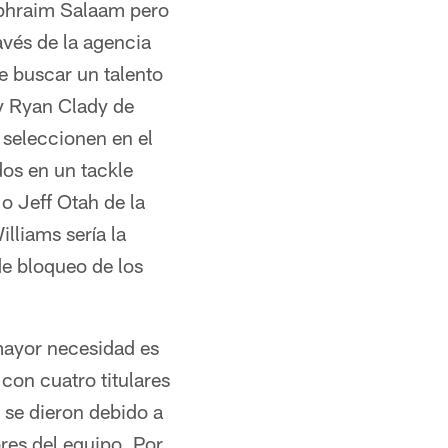
Ephraim Salaam pero
avés de la agencia
ue buscar un talento
 y Ryan Clady de
 seleccionen en el
dos en un tackle
o Jeff Otah de la
lliams sería la
de bloqueo de los
 mayor necesidad es
con cuatro titulares
 se dieron debido a
res del equipo. Por