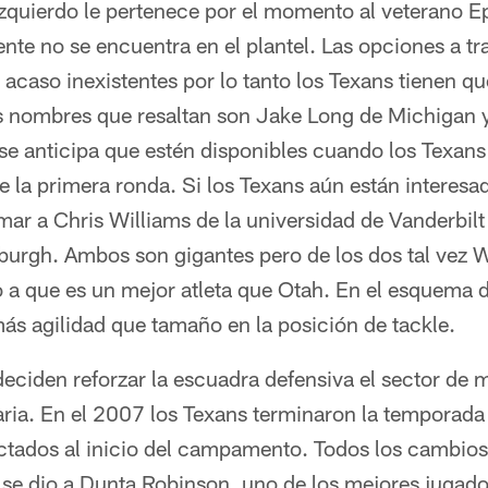
 izquierdo le pertenece por el momento al veterano 
nte no se encuentra en el plantel. Las opciones a tr
i acaso inexistentes por lo tanto los Texans tienen q
Los nombres que resaltan son Jake Long de Michigan
se anticipa que estén disponibles cuando los Texans
 la primera ronda. Si los Texans aún están interesa
ar a Chris Williams de la universidad de Vanderbilt 
burgh. Ambos son gigantes pero de los dos tal vez Wi
 a que es un mejor atleta que Otah. En el esquema 
ás agilidad que tamaño en la posición de tackle.
deciden reforzar la escuadra defensiva el sector de
ria. En el 2007 los Texans terminaron la temporada 
ectados al inicio del campamento. Todos los cambios
a se dio a Dunta Robinson, uno de los mejores jugado