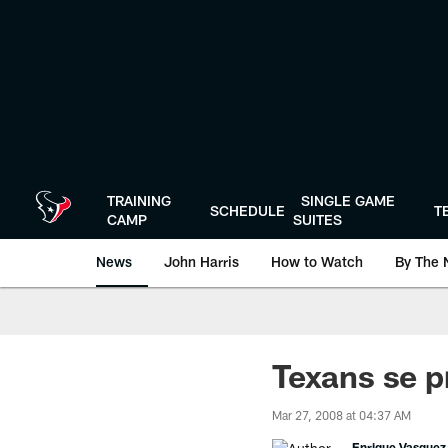
Skip
to
main
content
TRAINING
SINGLE GAME
SCHEDULE
T
CAMP
SUITES
News
John Harris
How to Watch
By The 
Texans se p
Mar 27, 2008 at 04:37 AM
Enrique Vasquez