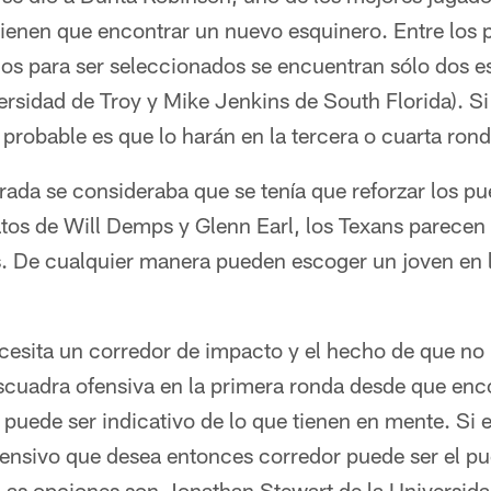
 tienen que encontrar un nuevo esquinero. Entre los
os para ser seleccionados se encuentran sólo dos e
ersidad de Troy y Mike Jenkins de South Florida). S
probable es que lo harán en la tercera o cuarta rond
rada se consideraba que se tenía que reforzar los pu
atos de Will Demps y Glenn Earl, los Texans parecen 
. De cualquier manera pueden escoger un joven en l
esita un corredor de impacto y el hecho de que no
escuadra ofensiva en la primera ronda desde que enc
uede ser indicativo de lo que tienen en mente. Si 
fensivo que desea entonces corredor puede ser el pu
 Las opciones son Jonathan Stewart de la Universida