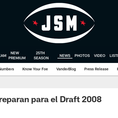
NEW
25TH
EAM
NEWS
PHOTOS
VIDEO
LIS
PREMIUM
SEASON
Numbers
Know Your Foe
VanderBlog
Press Release
reparan para el Draft 2008