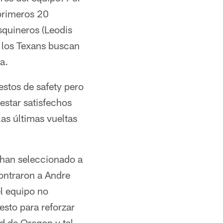
 primeros 20
squineros (Leodis
i los Texans buscan
a.
estos de safety pero
estar satisfechos
as últimas vueltas
 han seleccionado a
ontraron a Andre
el equipo no
esto para reforzar
d de Oregon y tal