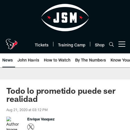
Skip
to
main
content
Tickets
Training Camp
Shop
Open menu button
News
John Harris
How to Watch
By The Numbers
Know You
Todo lo prometido puede ser
realidad
Aug 21, 2020 at 03:12 PM
Enrique Vasquez