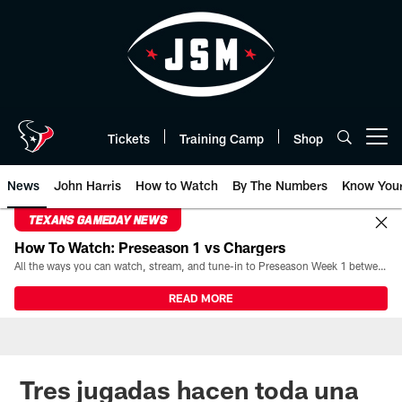
Skip
to
main
content
Tickets
Training Camp
Shop
Open menu button
News
John Harris
How to Watch
By The Numbers
Know You
TEXANS GAMEDAY NEWS
How To Watch: Preseason 1 vs Chargers
All the ways you can watch, stream, and tune-in to Preseason Week 1 between the Texans and the Los Angeles Chargers at Reliant Stadium on August 13.
READ MORE
Tres jugadas hacen toda una