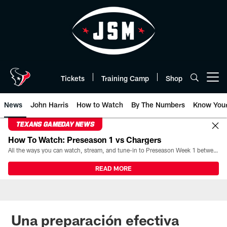
Skip
to
main
content
Tickets
Training Camp
Shop
Open menu button
News
John Harris
How to Watch
By The Numbers
Know You
TEXANS GAMEDAY NEWS
How To Watch: Preseason 1 vs Chargers
All the ways you can watch, stream, and tune-in to Preseason Week 1 between the Texans and the Los Angeles Chargers at Reliant Stadium on August 13.
READ MORE
Una preparación efectiva