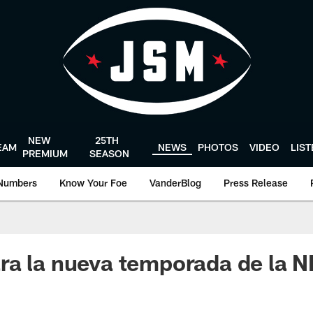
NEW
25TH
EAM
NEWS
PHOTOS
VIDEO
LIS
PREMIUM
SEASON
Numbers
Know Your Foe
VanderBlog
Press Release
a la nueva temporada de la N