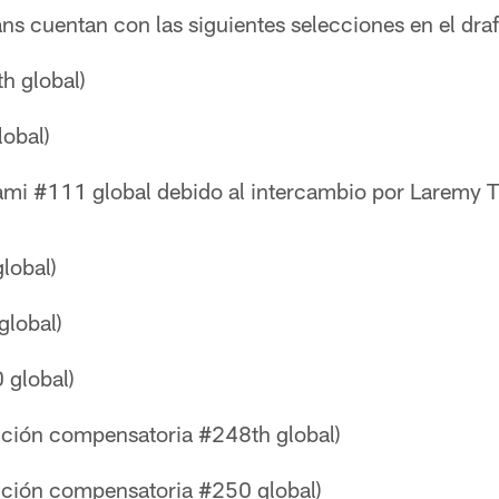
ans cuentan con las siguientes selecciones en el draf
h global)
lobal)
mi #111 global debido al intercambio por Laremy Tu
lobal)
global)
 global)
cción compensatoria #248th global)
cción compensatoria #250 global)