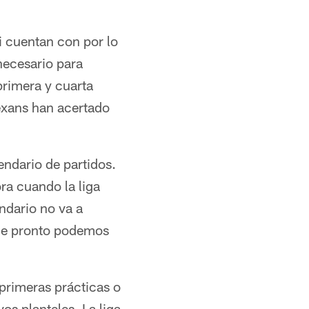
i cuentan con por lo
necesario para
primera y cuarta
Texans han acertado
endario de partidos.
ra cuando la liga
ndario no va a
que pronto podemos
 primeras prácticas o
os planteles. La liga