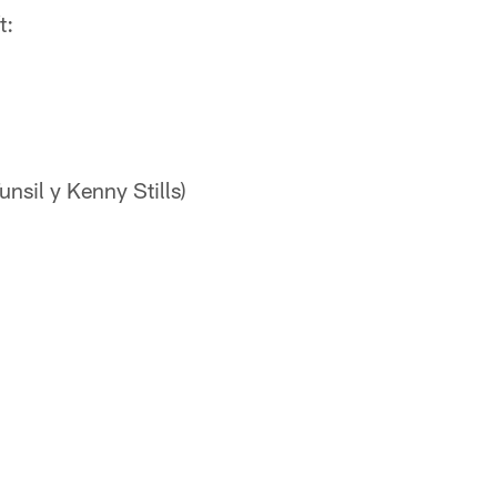
t:
nsil y Kenny Stills)