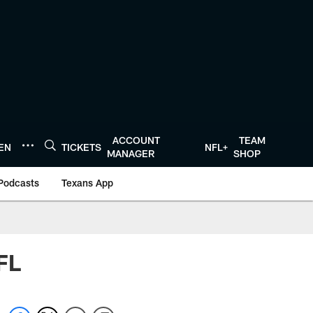
ACCOUNT
TEAM
TEN
TICKETS
NFL+
MANAGER
SHOP
Podcasts
Texans App
FL