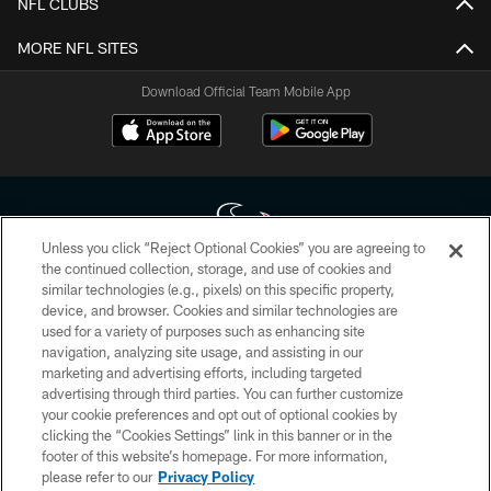
NFL CLUBS
MORE NFL SITES
Download Official Team Mobile App
Unless you click “Reject Optional Cookies” you are agreeing to
the continued collection, storage, and use of cookies and
similar technologies (e.g., pixels) on this specific property,
Copyright © 2026 Houston Texans. All rights reserved. No portion of
device, and browser. Cookies and similar technologies are
HoustonTexans.com may be duplicated, redistributed or manipulated in any
form. By accessing any information beyond this page, you agree to abide by
used for a variety of purposes such as enhancing site
the HoustonTexans.com Privacy Policy, Code of Conduct, and Terms and
navigation, analyzing site usage, and assisting in our
Conditions.
marketing and advertising efforts, including targeted
advertising through third parties. You can further customize
PRIVACY POLICY
your cookie preferences and opt out of optional cookies by
clicking the “Cookies Settings” link in this banner or in the
ACCESSIBILITY
footer of this website’s homepage. For more information,
CONTACT US
please refer to our
Privacy Policy