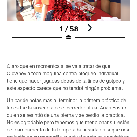
1 / 58
Pause
Pause
Play
Play
Claro que en momentos si se va a tratar de que
Clowney a toda maquina contra bloqueo individual
tiene que hacer jugadas detrás de la línea de golpeo y
este aspecto parece que no tendrá ningún problema.
Un par de notas más al terminar la primera práctica del
lunes fue la ausencia de el corredor titular Arian Foster
quien se resintió de una pierna y se perdió la practica.
No es agradable pero tenemos que mencionar su lesión
del campamento de la temporada pasada en la que una
molestia en su pantorrilla eventualmente se convirtió en