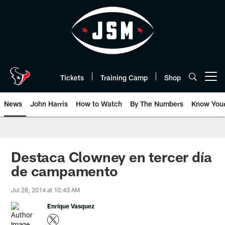
Skip
to
main
content
Tickets
Training Camp
Shop
Open menu button
News
John Harris
How to Watch
By The Numbers
Know You
Destaca Clowney en tercer día
de campamento
Jul 28, 2014 at 10:43 AM
Enrique Vasquez