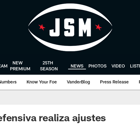
NEW
25TH
EAM
NEWS
PHOTOS
VIDEO
LIS
PREMIUM
SEASON
Numbers
Know Your Foe
VanderBlog
Press Release
fensiva realiza ajustes