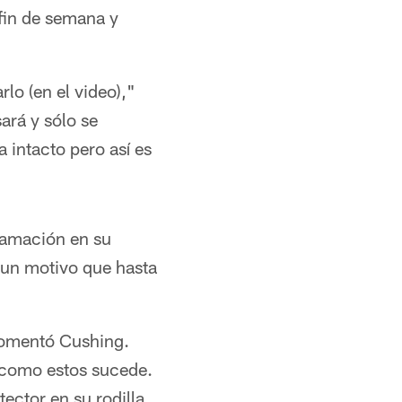
 fin de semana y
lo (en el video),"
ará y sólo se
intacto pero así es
lamación en su
r un motivo que hasta
comentó Cushing.
s como estos sucede.
ector en su rodilla