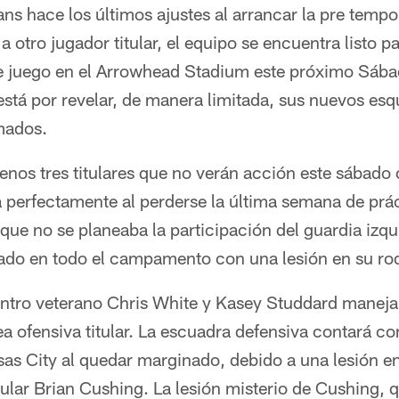
ans hace los últimos ajustes al arrancar la pre temp
a otro jugador titular, el equipo se encuentra listo p
e juego en el Arrowhead Stadium este próximo Sábado
stá por revelar, de manera limitada, sus nuevos esq
mados.
nos tres titulares que no verán acción este sábado 
a perfectamente al perderse la última semana de práct
 que no se planeaba la participación del guardia izqu
ado en todo el campamento con una lesión en su rod
entro veterano Chris White y Kasey Studdard maneja
nea ofensiva titular. La escuadra defensiva contará c
sas City al quedar marginado, debido a una lesión en 
tular Brian Cushing. La lesión misterio de Cushing, q