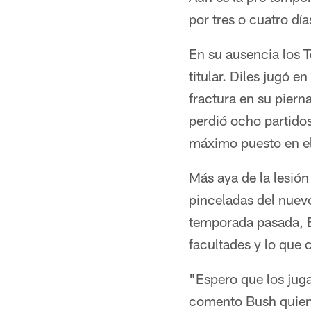
por tres o cuatro dí
En su ausencia los T
titular. Diles jugó 
fractura en su piern
perdió ocho partidos
máximo puesto en el
Más aya de la lesión
pinceladas del nuev
temporada pasada, B
facultades y lo que
"Espero que los jug
comento Bush quien 