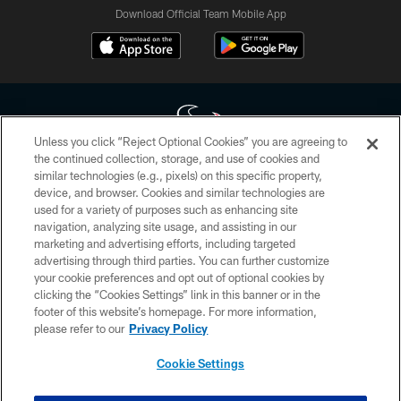
Download Official Team Mobile App
Unless you click “Reject Optional Cookies” you are agreeing to
the continued collection, storage, and use of cookies and
similar technologies (e.g., pixels) on this specific property,
Copyright © 2026 Houston Texans. All rights reserved. No portion of
device, and browser. Cookies and similar technologies are
HoustonTexans.com may be duplicated, redistributed or manipulated in any
form. By accessing any information beyond this page, you agree to abide by
used for a variety of purposes such as enhancing site
the HoustonTexans.com Privacy Policy, Code of Conduct, and Terms and
navigation, analyzing site usage, and assisting in our
Conditions.
marketing and advertising efforts, including targeted
advertising through third parties. You can further customize
PRIVACY POLICY
your cookie preferences and opt out of optional cookies by
clicking the “Cookies Settings” link in this banner or in the
ACCESSIBILITY
footer of this website’s homepage. For more information,
CONTACT US
please refer to our
Privacy Policy
AD CHOICES
Cookie Settings
YOUR PRIVACY CHOICES