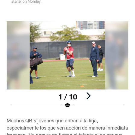
starter on Monday.
1 / 10
Pause
Pause
Play
Play
Muchos QB's jóvenes que entran a la liga,
especialmente los que ven acción de manera inmediata
fracasan. No porque no tienen el talento si no por que