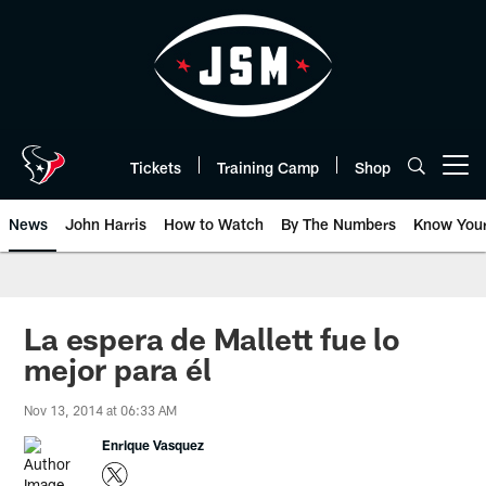
Skip
to
main
content
Tickets
Training Camp
Shop
Open menu button
News
John Harris
How to Watch
By The Numbers
Know You
La espera de Mallett fue lo
mejor para él
Nov 13, 2014 at 06:33 AM
Enrique Vasquez