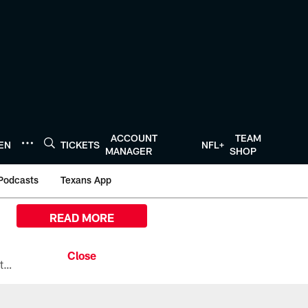
ACCOUNT
TEAM
TEN
TICKETS
NFL+
MANAGER
SHOP
Podcasts
Texans App
READ MORE
All the ways you can watch, stream, and tune-in to Preseason Week 1 between the Texans and the Los Angeles Chargers at Reliant Stadium on August 13.