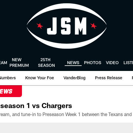
NEW
25TH
EAM
NEWS
PHOTOS
VIDEO
LIS
PREMIUM
SEASON
Numbers
Know Your Foe
VanderBlog
Press Release
NEWS
season 1 vs Chargers