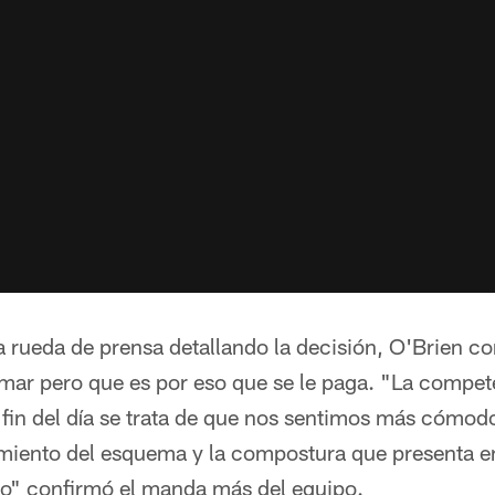
rueda de prensa detallando la decisión, O'Brien co
tomar pero que es por eso que se le paga. "La compet
 fin del día se trata de que nos sentimos más cómod
miento del esquema y la compostura que presenta en
ego" confirmó el manda más del equipo.