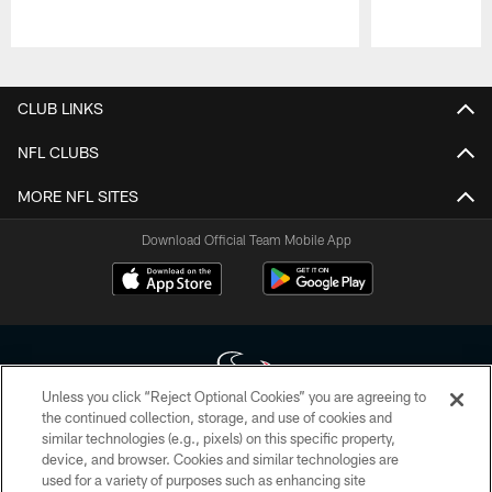
Pause
Play
CLUB LINKS
NFL CLUBS
MORE NFL SITES
Download Official Team Mobile App
Unless you click “Reject Optional Cookies” you are agreeing to
the continued collection, storage, and use of cookies and
similar technologies (e.g., pixels) on this specific property,
Copyright © 2026 Houston Texans. All rights reserved. No portion of
device, and browser. Cookies and similar technologies are
HoustonTexans.com may be duplicated, redistributed or manipulated in any
form. By accessing any information beyond this page, you agree to abide by
used for a variety of purposes such as enhancing site