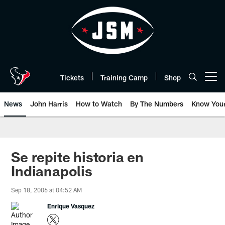
Skip
to
main
content
Tickets
Training Camp
Shop
Open menu button
News
John Harris
How to Watch
By The Numbers
Know You
Se repite historia en
Indianapolis
Sep 18, 2006 at 04:52 AM
Enrique Vasquez