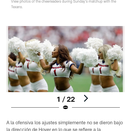
View photos of the cheerleaders during Sunday's matchup with the
Texans.
1 / 22
Pause
Pause
Play
Play
A la ofensiva los ajustes simplemente no se dieron bajo
la dirección de Hoyer en lo que se refiere a la