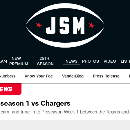
NEW
25TH
EAM
NEWS
PHOTOS
VIDEO
LIS
PREMIUM
SEASON
Numbers
Know Your Foe
VanderBlog
Press Release
NEWS
season 1 vs Chargers