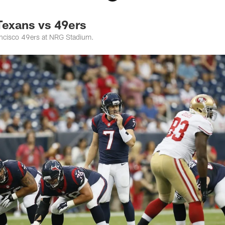
exans vs 49ers
ancisco 49ers at NRG Stadium.