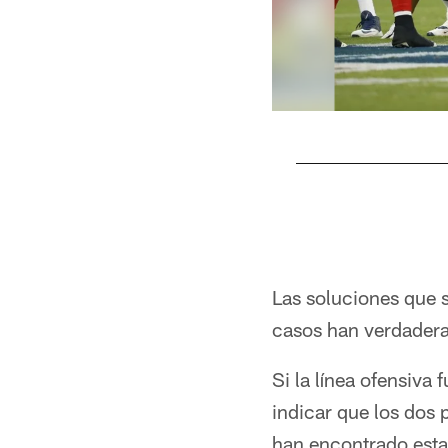
Pause
Pause
Play
Play
Las soluciones que 
casos han verdadera
Si la línea ofensiva
indicar que los dos 
han encontrado estab