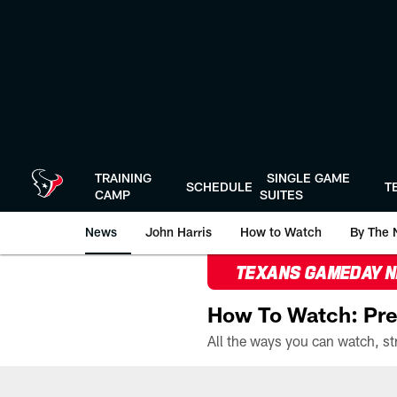
Skip
to
main
content
TRAINING
SINGLE GAME
SCHEDULE
T
CAMP
SUITES
News
John Harris
How to Watch
By The 
TEXANS GAMEDAY 
How To Watch: Pre