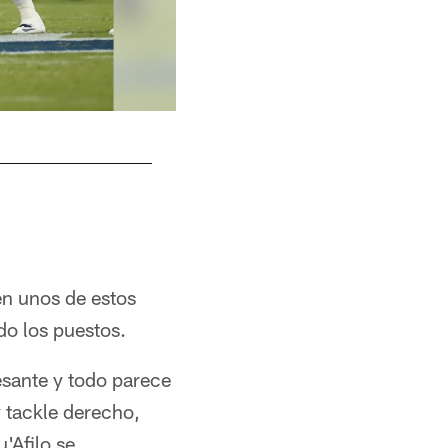
en unos de estos
o los puestos.
resante y todo parece
y tackle derecho,
'Afilo se