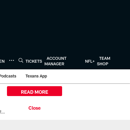
ACCOUNT
TEAM
TEN
TICKETS
NFL+
MANAGER
SHOP
Podcasts
Texans App
READ MORE
All the ways you can watch, stream, and tune-in to Preseason Week 1 between the Texans and the Los Angeles Chargers at Reliant Stadium on August 13.