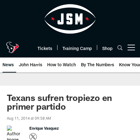
Skip
to
main
content
Tickets
Training Camp
Shop
Open menu button
News
John Harris
How to Watch
By The Numbers
Know You
Texans sufren tropiezo en
primer partido
Aug 11, 2014 at 09:58 AM
Enrique Vasquez