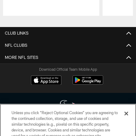
Pause
Play
CLUB LINKS
NFL CLUBS
MORE NFL SITES
Download Official Team Mobile App
Unless you click “Reject Optional Cookies” you are agreeing to
the continued collection, storage, and use of cookies and
similar technologies (e.g., pixels) on this specific property,
Copyright © 2026 Houston Texans. All rights reserved. No portion of
device, and browser. Cookies and similar technologies are
HoustonTexans.com may be duplicated, redistributed or manipulated in any
form. By accessing any information beyond this page, you agree to abide by
used for a variety of purposes such as enhancing site