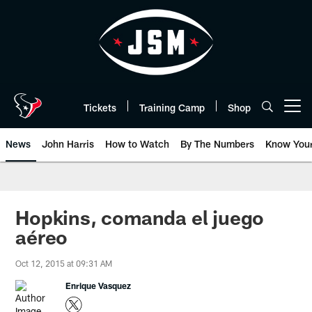
Skip
to
main
content
Tickets
Training Camp
Shop
Open menu button
News
John Harris
How to Watch
By The Numbers
Know You
Hopkins, comanda el juego
aéreo
Oct 12, 2015 at 09:31 AM
Enrique Vasquez