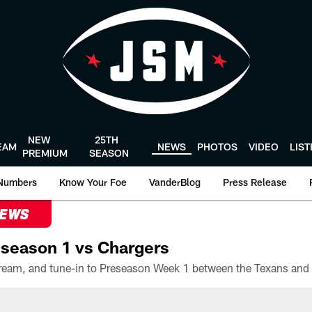
NEW
25TH
EAM
NEWS
PHOTOS
VIDEO
LIS
PREMIUM
SEASON
Numbers
Know Your Foe
VanderBlog
Press Release
NEWS
season 1 vs Chargers