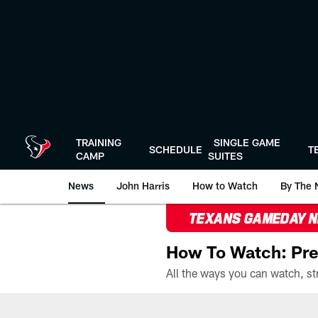
Skip
to
main
content
TRAINING
SINGLE GAME
SCHEDULE
T
CAMP
SUITES
News
John Harris
How to Watch
By The 
TEXANS GAMEDAY 
How To Watch: Pre