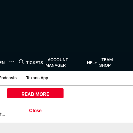
ACCOUNT
TEAM
TEN
TICKETS
NFL+
MANAGER
SHOP
Podcasts
Texans App
READ MORE
All the ways you can watch, stream, and tune-in to Preseason Week 1 between the Texans and the Los Angeles Chargers at Reliant Stadium on August 13.