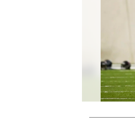
Pause
Play