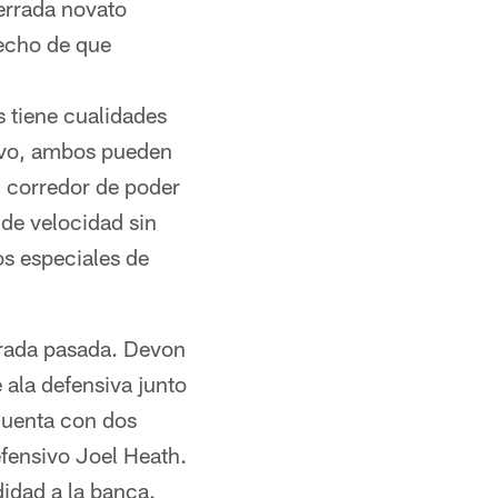
cerrada novato
hecho de que
s tiene cualidades
levo, ambos pueden
l corredor de poder
 de velocidad sin
os especiales de
porada pasada. Devon
 ala defensiva junto
 cuenta con dos
defensivo Joel Heath.
idad a la banca.