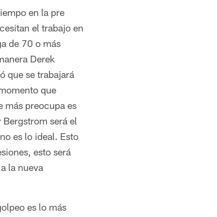
tiempo en la pre
esitan el trabajo en
rga de 70 o más
 manera Derek
ó que se trabajará
l momento que
ue más preocupa es
y Bergstrom será el
no es lo ideal. Esto
siones, esto será
 a la nueva
 golpeo es lo más